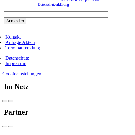
können. Eine Abmeldung kann jederzeit
telefonisch oder per E-Mail
erfolgen. Näheres
entnehmen Sie bitte der
Datenschutzerklärung
.
Bitte beantworten sie die Sicherheitsfrage:
9:3=
Kontakt
Anfrage Akteur
Terminanmeldung
Datenschutz
Impressum
Cookieeinstellungen
Im Netz
Partner