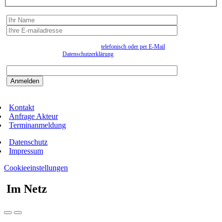
Wir erfassen Ihre Daten, um Ihnen in unregelmässigen Abständen Information senden zu
können. Eine Abmeldung kann jederzeit
telefonisch oder per E-Mail
erfolgen. Näheres
entnehmen Sie bitte der
Datenschutzerklärung
.
Bitte beantworten sie die Sicherheitsfrage:
9:3=
Kontakt
Anfrage Akteur
Terminanmeldung
Datenschutz
Impressum
Cookieeinstellungen
Im Netz