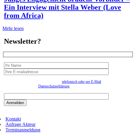
Ein Interview mit Stella Weber (Love
from Africa)
Mehr lesen
Newsletter?
Wir erfassen Ihre Daten, um Ihnen in unregelmässigen Abständen Information senden zu
können. Eine Abmeldung kann jederzeit
telefonisch oder per E-Mail
erfolgen. Näheres
entnehmen Sie bitte der
Datenschutzerklärung
.
Bitte beantworten sie die Sicherheitsfrage:
9:3=
Kontakt
Anfrage Akteur
Terminanmeldung