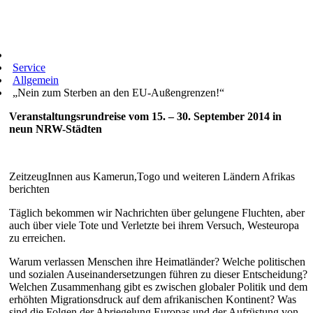
Service
Allgemein
„Nein zum Sterben an den EU-Außengrenzen!“
Veranstaltungsrundreise vom 15. – 30. September 2014 in
neun NRW-Städten
ZeitzeugInnen aus Kamerun,Togo und weiteren Ländern Afrikas
berichten
Täglich bekommen wir Nachrichten über gelungene Fluchten, aber
auch über viele Tote und Verletzte bei ihrem Versuch, Westeuropa
zu erreichen.
Warum verlassen Menschen ihre Heimatländer? Welche politischen
und sozialen Auseinandersetzungen führen zu dieser Entscheidung?
Welchen Zusammenhang gibt es zwischen globaler Politik und dem
erhöhten Migrationsdruck auf dem afrikanischen Kontinent? Was
sind die Folgen der Abriegelung Europas und der Aufrüstung von