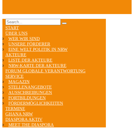
START
ÜBER UNS
WER WIR SIND
UNSERE FÖRDERER
EINE WELT POLITIK IN NRW
AKTEURE
LISTE DER AKTEURE
NRW-KARTE DER AKTEURE
FORUM GLOBALE VERANTWORTUNG
SERVICE
MAGAZIN
STELLENANGEBOTE
AUSSCHREIBUNGEN
FORTBILDUNGEN
FÖRDERMÖGLICHKEITEN
TERMINE
GHANA NRW
DIASPORA AKTIV
MEET THE DIASPORA