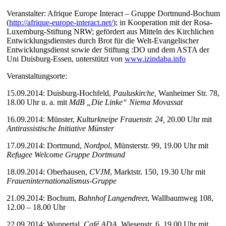
Veranstalter: Afrique Europe Interact – Gruppe Dortmund-Bochum
(
http://afrique-europe-interact.net/
); in Kooperation mit der Rosa-
Luxemburg-Stiftung NRW; gefördert aus Mitteln des Kirchlichen
Entwicklungsdienstes durch Brot für die Welt-Evangelischer
Entwicklungsdienst sowie der Stiftung :DO und dem ASTA der
Uni Duisburg-Essen, unterstützt von
www.izindaba.info
Veranstaltungsorte:
15.09.2014: Duisburg-Hochfeld,
Pauluskirche,
Wanheimer Str. 78,
18.00 Uhr u. a. mit
MdB „Die Linke“ Niema Movassat
16.09.2014: Münster,
Kulturkneipe
Frauenstr. 24,
20.00 Uhr mit
Antirassistische Initiative Münster
17.09.2014: Dortmund,
Nordpol
, Münsterstr. 99, 19.00 Uhr mit
Refugee Welcome Gruppe Dortmund
18.09.2014: Oberhausen,
CVJM
, Marktstr. 150, 19.30 Uhr mit
Fraueninternationalismus-Gruppe
21.09.2014: Bochum,
Bahnhof Langendree
r, Wallbaumweg 108,
12.00 – 18.00 Uhr
22.09.2014: Wuppertal,
Café ADA
, Wiesenstr. 6, 19.00 Uhr mit