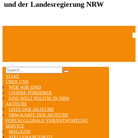
und der Landesregierung NRW
START
ÜBER UNS
WER WIR SIND
UNSERE FÖRDERER
EINE WELT POLITIK IN NRW
AKTEURE
LISTE DER AKTEURE
NRW-KARTE DER AKTEURE
FORUM GLOBALE VERANTWORTUNG
SERVICE
MAGAZIN
STELLENANGEBOTE