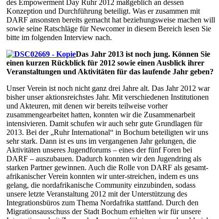
des Empowerment Day Ruhr 2012 maßgeblich an dessen
Konzeption und Durchführung beteiligt. Was er zusammen mit
DARF ansonsten bereits gemacht hat beziehungsweise machen will
sowie seine Ratschläge für Newcomer in diesem Bereich lesen Sie
bitte im folgenden Interview nach.
Das Jahr 2013 ist noch jung. Können Sie
einen kurzen Rückblick für 2012 sowie einen Ausblick ihrer
Veranstaltungen und Aktivitäten für das laufende Jahr geben?
Unser Verein ist noch nicht ganz drei Jahre alt. Das Jahr 2012 war
bisher unser aktionsreichstes Jahr. Mit verschiedenen Institutionen
und Akteuren, mit denen wir bereits teilweise vorher
zusammengearbeitet hatten, konnten wir die Zusammenarbeit
intensivieren. Damit schufen wir auch sehr gute Grundlagen für
2013. Bei der „Ruhr International“ in Bochum beteiligten wir uns
sehr stark. Dann ist es uns im vergangenen Jahr gelungen, die
Aktivitäten unseres Jugendforums – eines der fünf Foren bei
DARF – auszubauen. Dadurch konnten wir den Jugendring als
starken Partner gewinnen. Auch die Rolle von DARF als gesamt-
afrikanischer Verein konnten wir unter-streichen, indem es uns
gelang, die nordafrikanische Community einzubinden, sodass
unsere letzte Veranstaltung 2012 mit der Unterstützung des
Integrationsbüros zum Thema Nordafrika stattfand. Durch den
Migrationsausschuss der Stadt Bochum erhielten wir für unsere