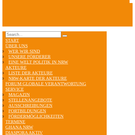
START
ÜBER UNS
WER WIR SIND
UNSERE FÖRDERER
EINE WELT POLITIK IN NRW
AKTEURE
LISTE DER AKTEURE
NRW-KARTE DER AKTEURE
FORUM GLOBALE VERANTWORTUNG
SERVICE
MAGAZIN
STELLENANGEBOTE
AUSSCHREIBUNGEN
FORTBILDUNGEN
FÖRDERMÖGLICHKEITEN
TERMINE
GHANA NRW
DIASPORA AKTIV