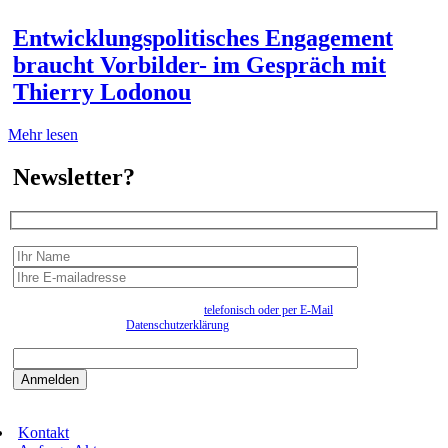
Entwicklungspolitisches Engagement
braucht Vorbilder- im Gespräch mit
Thierry Lodonou
Mehr lesen
Newsletter?
Wir erfassen Ihre Daten, um Ihnen in unregelmässigen Abständen Information senden zu
können. Eine Abmeldung kann jederzeit
telefonisch oder per E-Mail
erfolgen. Näheres
entnehmen Sie bitte der
Datenschutzerklärung
.
Bitte beantworten sie die Sicherheitsfrage:
9:3=
Kontakt