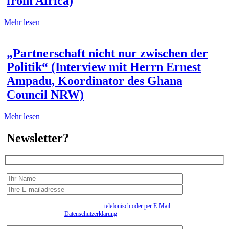
from Africa)
Mehr lesen
„Partnerschaft nicht nur zwischen der
Politik“ (Interview mit Herrn Ernest
Ampadu, Koordinator des Ghana
Council NRW)
Mehr lesen
Newsletter?
Wir erfassen Ihre Daten, um Ihnen in unregelmässigen Abständen Information senden zu
können. Eine Abmeldung kann jederzeit
telefonisch oder per E-Mail
erfolgen. Näheres
entnehmen Sie bitte der
Datenschutzerklärung
.
Bitte beantworten sie die Sicherheitsfrage:
9:3=