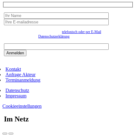
Wir erfassen Ihre Daten, um Ihnen in unregelmässigen Abständen Information senden zu
können. Eine Abmeldung kann jederzeit
telefonisch oder per E-Mail
erfolgen. Näheres
entnehmen Sie bitte der
Datenschutzerklärung
.
Bitte beantworten sie die Sicherheitsfrage:
9:3=
Kontakt
Anfrage Akteur
Terminanmeldung
Datenschutz
Impressum
Cookieeinstellungen
Im Netz