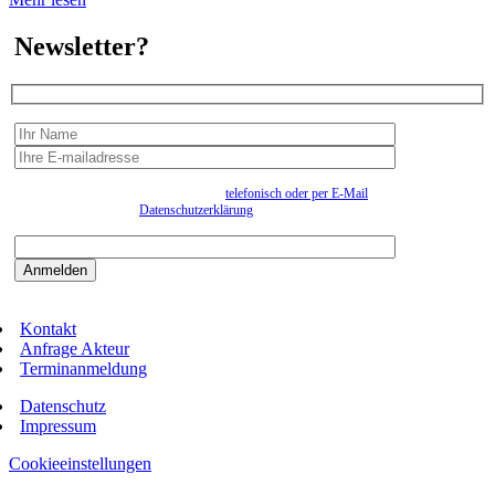
Newsletter?
Wir erfassen Ihre Daten, um Ihnen in unregelmässigen Abständen Information senden zu
können. Eine Abmeldung kann jederzeit
telefonisch oder per E-Mail
erfolgen. Näheres
entnehmen Sie bitte der
Datenschutzerklärung
.
Bitte beantworten sie die Sicherheitsfrage:
9:3=
Kontakt
Anfrage Akteur
Terminanmeldung
Datenschutz
Impressum
Cookieeinstellungen