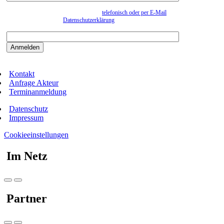
Wir erfassen Ihre Daten, um Ihnen in unregelmässigen Abständen Information senden zu
können. Eine Abmeldung kann jederzeit
telefonisch oder per E-Mail
erfolgen. Näheres
entnehmen Sie bitte der
Datenschutzerklärung
.
Bitte beantworten sie die Sicherheitsfrage:
9:3=
Kontakt
Anfrage Akteur
Terminanmeldung
Datenschutz
Impressum
Cookieeinstellungen
Im Netz
Partner