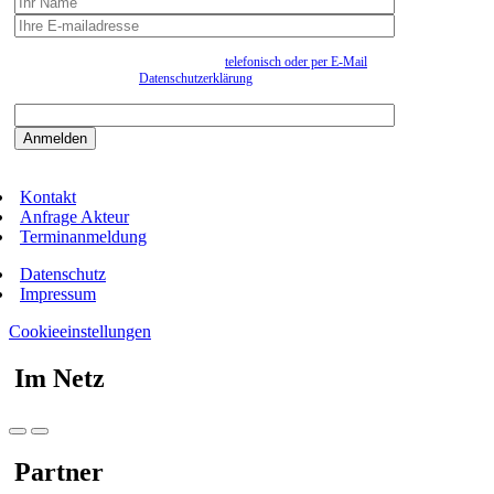
Wir erfassen Ihre Daten, um Ihnen in unregelmässigen Abständen Information senden zu
können. Eine Abmeldung kann jederzeit
telefonisch oder per E-Mail
erfolgen. Näheres
entnehmen Sie bitte der
Datenschutzerklärung
.
Bitte beantworten sie die Sicherheitsfrage:
9:3=
Kontakt
Anfrage Akteur
Terminanmeldung
Datenschutz
Impressum
Cookieeinstellungen
Im Netz
Partner