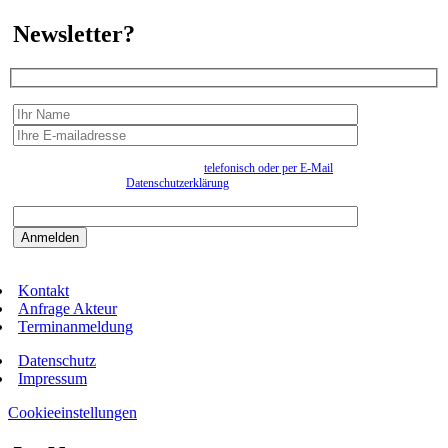
Newsletter?
Wir erfassen Ihre Daten, um Ihnen in unregelmässigen Abständen Information senden zu
können. Eine Abmeldung kann jederzeit
telefonisch oder per E-Mail
erfolgen. Näheres
entnehmen Sie bitte der
Datenschutzerklärung
.
Bitte beantworten sie die Sicherheitsfrage:
9:3=
Kontakt
Anfrage Akteur
Terminanmeldung
Datenschutz
Impressum
Cookieeinstellungen