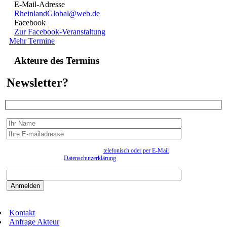
E-Mail-Adresse
RheinlandGlobal@web.de
Facebook
Zur Facebook-Veranstaltung
Mehr Termine
Akteure des Termins
Newsletter?
Wir erfassen Ihre Daten, um Ihnen in unregelmässigen Abständen Information senden zu
können. Eine Abmeldung kann jederzeit
telefonisch oder per E-Mail
erfolgen. Näheres
entnehmen Sie bitte der
Datenschutzerklärung
.
Bitte beantworten sie die Sicherheitsfrage:
9:3=
Kontakt
Anfrage Akteur