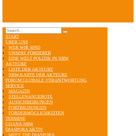
START
ÜBER UNS
WER WIR SIND
UNSERE FÖRDERER
EINE WELT POLITIK IN NRW
AKTEURE
LISTE DER AKTEURE
NRW-KARTE DER AKTEURE
FORUM GLOBALE VERANTWORTUNG
SERVICE
MAGAZIN
STELLENANGEBOTE
AUSSCHREIBUNGEN
FORTBILDUNGEN
FÖRDERMÖGLICHKEITEN
TERMINE
GHANA NRW
DIASPORA AKTIV
MEET THE DIASPORA