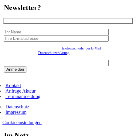
Newsletter?
Wir erfassen Ihre Daten, um Ihnen in unregelmässigen Abständen Information senden zu
können. Eine Abmeldung kann jederzeit
telefonisch oder per E-Mail
erfolgen. Näheres
entnehmen Sie bitte der
Datenschutzerklärung
.
Bitte beantworten sie die Sicherheitsfrage:
9:3=
Kontakt
Anfrage Akteur
Terminanmeldung
Datenschutz
Impressum
Cookieeinstellungen
Im Netz