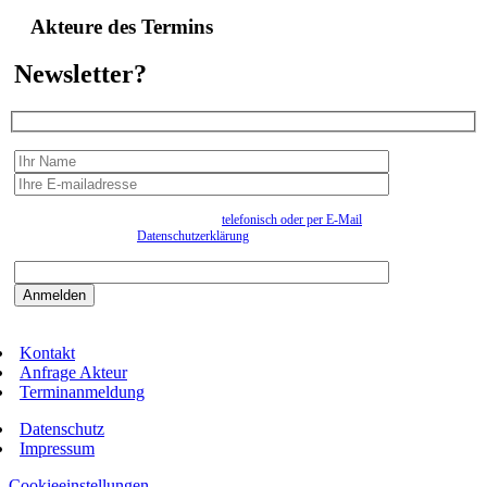
Akteure des Termins
Newsletter?
Wir erfassen Ihre Daten, um Ihnen in unregelmässigen Abständen Information senden zu
können. Eine Abmeldung kann jederzeit
telefonisch oder per E-Mail
erfolgen. Näheres
entnehmen Sie bitte der
Datenschutzerklärung
.
Bitte beantworten sie die Sicherheitsfrage:
9:3=
Kontakt
Anfrage Akteur
Terminanmeldung
Datenschutz
Impressum
Cookieeinstellungen