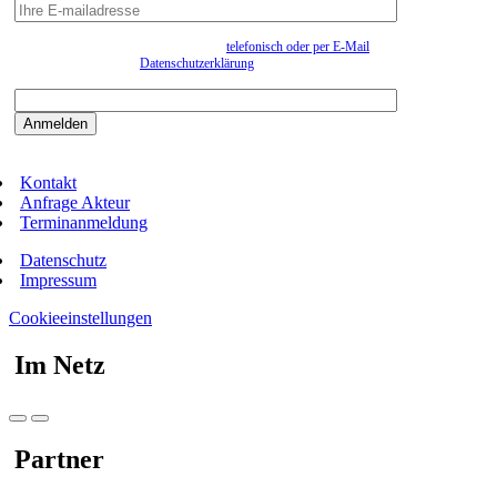
Wir erfassen Ihre Daten, um Ihnen in unregelmässigen Abständen Information senden zu
können. Eine Abmeldung kann jederzeit
telefonisch oder per E-Mail
erfolgen. Näheres
entnehmen Sie bitte der
Datenschutzerklärung
.
Bitte beantworten sie die Sicherheitsfrage:
9:3=
Kontakt
Anfrage Akteur
Terminanmeldung
Datenschutz
Impressum
Cookieeinstellungen
Im Netz
Partner