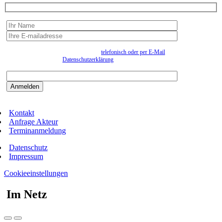
Wir erfassen Ihre Daten, um Ihnen in unregelmässigen Abständen Information senden zu
können. Eine Abmeldung kann jederzeit
telefonisch oder per E-Mail
erfolgen. Näheres
entnehmen Sie bitte der
Datenschutzerklärung
.
Bitte beantworten sie die Sicherheitsfrage:
9:3=
Kontakt
Anfrage Akteur
Terminanmeldung
Datenschutz
Impressum
Cookieeinstellungen
Im Netz