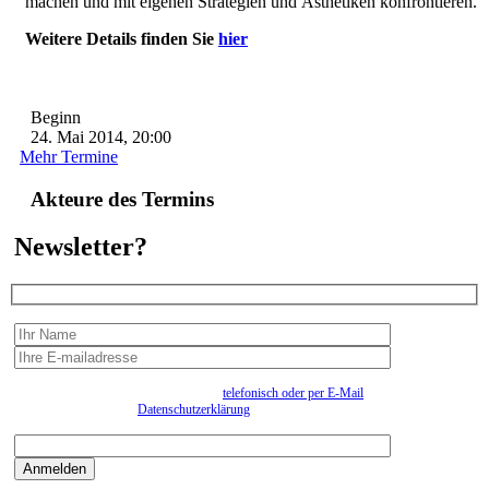
machen und mit eigenen Strategien und Ästhetiken konfrontieren.
Weitere Details finden Sie
hier
Beginn
24. Mai 2014, 20:00
Mehr Termine
Akteure des Termins
Newsletter?
Wir erfassen Ihre Daten, um Ihnen in unregelmässigen Abständen Information senden zu
können. Eine Abmeldung kann jederzeit
telefonisch oder per E-Mail
erfolgen. Näheres
entnehmen Sie bitte der
Datenschutzerklärung
.
Bitte beantworten sie die Sicherheitsfrage:
9:3=