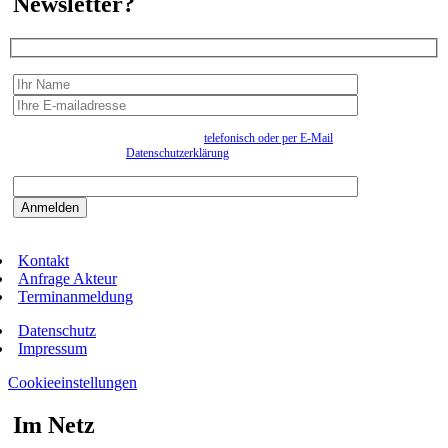
Newsletter?
Wir erfassen Ihre Daten, um Ihnen in unregelmässigen Abständen Information senden zu
können. Eine Abmeldung kann jederzeit
telefonisch oder per E-Mail
erfolgen. Näheres
entnehmen Sie bitte der
Datenschutzerklärung
.
Bitte beantworten sie die Sicherheitsfrage:
9:3=
Kontakt
Anfrage Akteur
Terminanmeldung
Datenschutz
Impressum
Cookieeinstellungen
Im Netz