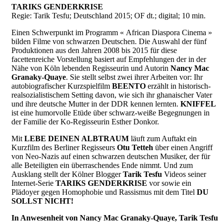
TARIKS GENDERKRISE
Regie: Tarik Tesfu; Deutschland 2015; OF dt.; digital; 10 min.
Einen Schwerpunkt im Programm « African Diaspora Cinema »
bilden Filme von schwarzen Deutschen. Die Auswahl der fünf
Produktionen aus den Jahren 2008 bis 2015 für diese
facettenreiche Vorstellung basiert auf Empfehlungen der in der
Nähe von Köln lebenden Regisseurin und Autorin
Nancy Mac
Granaky-Quaye
. Sie stellt selbst zwei ihrer Arbeiten vor: Ihr
autobiografischer Kurzspielfilm
BEENTO
erzählt in historisch-
realsozialistischem Setting davon, wie sich ihr ghanaischer Vater
und ihre deutsche Mutter in der DDR kennen lernten.
KNIFFEL
ist eine humorvolle Etüde über schwarz-weiße Begegnungen in
der Familie der Ko-Regisseurin Esther Donkor.
Mit
LEBE DEINEN ALBTRAUM
läuft zum Auftakt ein
Kurzfilm des Berliner Regisseurs
Otu Tetteh
über einen Angriff
von Neo-Nazis auf einen schwarzen deutschen Musiker, der für
alle Beteiligten ein überraschendes Ende nimmt. Und zum
Ausklang stellt der Kölner Blogger
Tarik Tesfu
Videos seiner
Internet-Serie
TARIKS GENDERKRISE
vor sowie ein
Plädoyer gegen Homophobie und Rassismus mit dem Titel
DU
SOLLST NICHT!
In Anwesenheit von Nancy Mac Granaky-Quaye, Tarik Tesfu