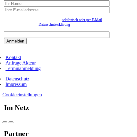
Wir erfassen Ihre Daten, um Ihnen in unregelmässigen Abständen Information senden zu
können. Eine Abmeldung kann jederzeit
telefonisch oder per E-Mail
erfolgen. Näheres
entnehmen Sie bitte der
Datenschutzerklärung
.
Bitte beantworten sie die Sicherheitsfrage:
9:3=
Kontakt
Anfrage Akteur
Terminanmeldung
Datenschutz
Impressum
Cookieeinstellungen
Im Netz
Partner