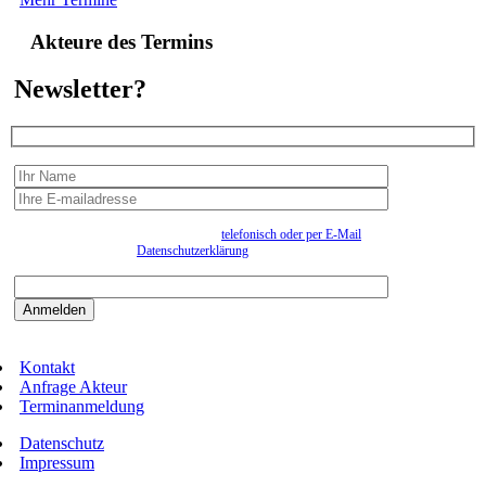
Akteure des Termins
Newsletter?
Wir erfassen Ihre Daten, um Ihnen in unregelmässigen Abständen Information senden zu
können. Eine Abmeldung kann jederzeit
telefonisch oder per E-Mail
erfolgen. Näheres
entnehmen Sie bitte der
Datenschutzerklärung
.
Bitte beantworten sie die Sicherheitsfrage:
9:3=
Kontakt
Anfrage Akteur
Terminanmeldung
Datenschutz
Impressum