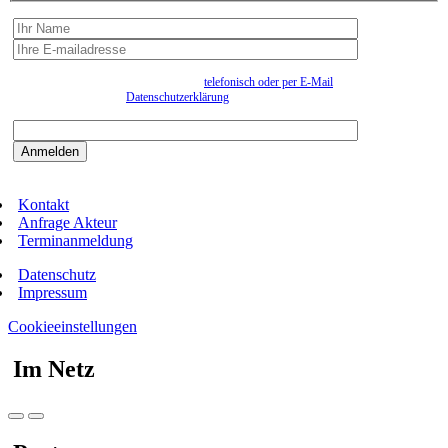
Wir erfassen Ihre Daten, um Ihnen in unregelmässigen Abständen Information senden zu
können. Eine Abmeldung kann jederzeit
telefonisch oder per E-Mail
erfolgen. Näheres
entnehmen Sie bitte der
Datenschutzerklärung
.
Bitte beantworten sie die Sicherheitsfrage:
9:3=
Kontakt
Anfrage Akteur
Terminanmeldung
Datenschutz
Impressum
Cookieeinstellungen
Im Netz