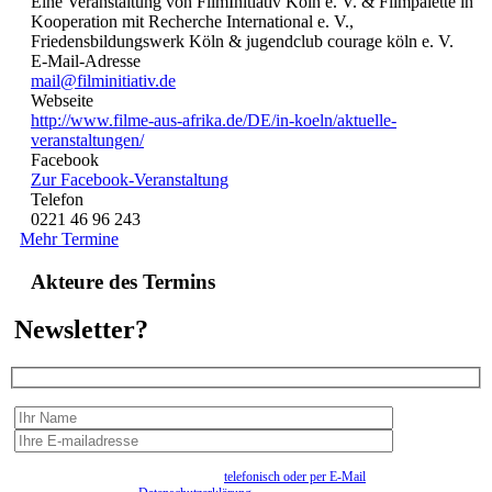
Eine Veranstaltung von FilmInitiativ Köln e. V. & Filmpalette in
Kooperation mit Recherche International e. V.,
Friedensbildungswerk Köln & jugendclub courage köln e. V.
E-Mail-Adresse
mail@filminitiativ.de
Webseite
http://www.filme-aus-afrika.de/DE/in-koeln/aktuelle-
veranstaltungen/
Facebook
Zur Facebook-Veranstaltung
Telefon
0221 46 96 243
Mehr Termine
Akteure des Termins
Newsletter?
Wir erfassen Ihre Daten, um Ihnen in unregelmässigen Abständen Information senden zu
können. Eine Abmeldung kann jederzeit
telefonisch oder per E-Mail
erfolgen. Näheres