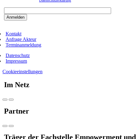
entnehmen Sie bitte der
Datenschutzerklärung
.
Bitte beantworten sie die Sicherheitsfrage:
9:3=
Kontakt
Anfrage Akteur
Terminanmeldung
Datenschutz
Impressum
Cookieeinstellungen
Im Netz
Partner
Träger der Fachstelle Empowerment und