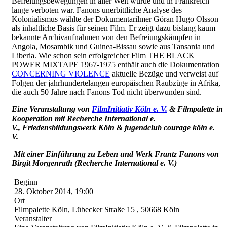
Befreiungsbewegungen in aller Welt wurde und in Frankreich
lange verboten war. Fanons unerbittliche Analyse des
Kolonialismus wählte der Dokumentarilmer Göran Hugo Olsson
als inhaltliche Basis für seinen Film. Er zeigt dazu bislang kaum
bekannte Archivaufnahmen von den Befreiungskämpfen in
Angola, Mosambik und Guinea-Bissau sowie aus Tansania und
Liberia. Wie schon sein erfolgreicher Film THE BLACK
POWER MIXTAPE 1967-1975 enthält auch die Dokumentation
CONCERNING VIOLENCE
aktuelle Bezüge und verweist auf
Folgen der jahrhundertelangen europäischen Raubzüge in Afrika,
die auch 50 Jahre nach Fanons Tod nicht überwunden sind.
Eine Veranstaltung von
FilmInitiativ Köln e. V.
& Filmpalette in
Kooperation mit Recherche International e.
V., Friedensbildungswerk Köln & jugendclub courage köln e.
V.
Mit einer Einführung zu Leben und Werk Frantz Fanons von
Birgit Morgenrath (Recherche International e. V.)
Beginn
28. Oktober 2014, 19:00
Ort
Filmpalette Köln, Lübecker Straße 15 , 50668 Köln
Veranstalter