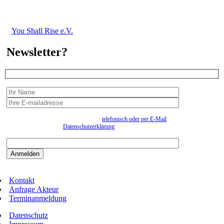
You Shall Rise e.V.
Newsletter?
Wir erfassen Ihre Daten, um Ihnen in unregelmässigen Abständen Information senden zu
können. Eine Abmeldung kann jederzeit
telefonisch oder per E-Mail
erfolgen. Näheres
entnehmen Sie bitte der
Datenschutzerklärung
.
Bitte beantworten sie die Sicherheitsfrage:
9:3=
Kontakt
Anfrage Akteur
Terminanmeldung
Datenschutz