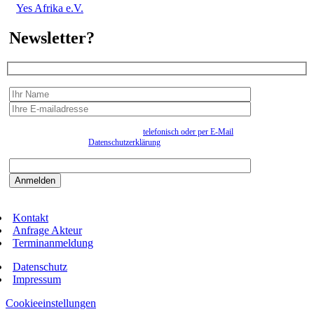
Yes Afrika e.V.
Newsletter?
Wir erfassen Ihre Daten, um Ihnen in unregelmässigen Abständen Information senden zu
können. Eine Abmeldung kann jederzeit
telefonisch oder per E-Mail
erfolgen. Näheres
entnehmen Sie bitte der
Datenschutzerklärung
.
Bitte beantworten sie die Sicherheitsfrage:
9:3=
Kontakt
Anfrage Akteur
Terminanmeldung
Datenschutz
Impressum
Cookieeinstellungen