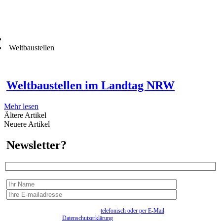
Weltbaustellen
Weltbaustellen im Landtag NRW
Mehr lesen
Ältere Artikel
Neuere Artikel
Newsletter?
Wir erfassen Ihre Daten, um Ihnen in unregelmässigen Abständen Information senden zu
können. Eine Abmeldung kann jederzeit
telefonisch oder per E-Mail
erfolgen. Näheres
entnehmen Sie bitte der
Datenschutzerklärung
.