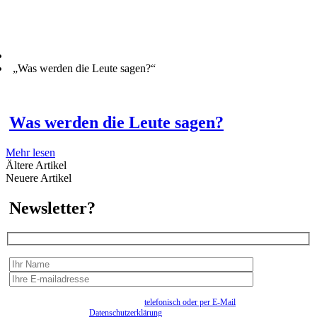
„Was werden die Leute sagen?“
Was werden die Leute sagen?
Mehr lesen
Ältere Artikel
Neuere Artikel
Newsletter?
Wir erfassen Ihre Daten, um Ihnen in unregelmässigen Abständen Information senden zu
können. Eine Abmeldung kann jederzeit
telefonisch oder per E-Mail
erfolgen. Näheres
entnehmen Sie bitte der
Datenschutzerklärung
.