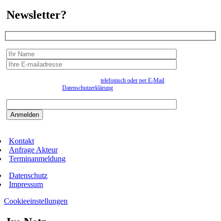
Newsletter?
Wir erfassen Ihre Daten, um Ihnen in unregelmässigen Abständen Information senden zu
können. Eine Abmeldung kann jederzeit
telefonisch oder per E-Mail
erfolgen. Näheres
entnehmen Sie bitte der
Datenschutzerklärung
.
Bitte beantworten sie die Sicherheitsfrage:
9:3=
Kontakt
Anfrage Akteur
Terminanmeldung
Datenschutz
Impressum
Cookieeinstellungen