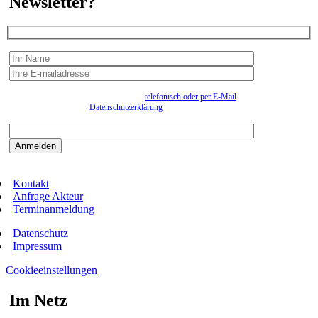
Newsletter?
Wir erfassen Ihre Daten, um Ihnen in unregelmässigen Abständen Information senden zu
können. Eine Abmeldung kann jederzeit
telefonisch oder per E-Mail
erfolgen. Näheres
entnehmen Sie bitte der
Datenschutzerklärung
.
Bitte beantworten sie die Sicherheitsfrage:
9:3=
Kontakt
Anfrage Akteur
Terminanmeldung
Datenschutz
Impressum
Cookieeinstellungen
Im Netz