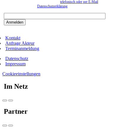
können. Eine Abmeldung kann jederzeit
telefonisch oder per E-Mail
erfolgen. Näheres
entnehmen Sie bitte der
Datenschutzerklärung
.
Bitte beantworten sie die Sicherheitsfrage:
9:3=
Kontakt
Anfrage Akteur
Terminanmeldung
Datenschutz
Impressum
Cookieeinstellungen
Im Netz
Partner