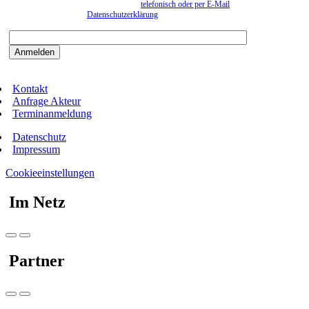
können. Eine Abmeldung kann jederzeit
telefonisch oder per E-Mail
erfolgen. Näheres
entnehmen Sie bitte der
Datenschutzerklärung
.
Bitte beantworten sie die Sicherheitsfrage:
9:3=
Kontakt
Anfrage Akteur
Terminanmeldung
Datenschutz
Impressum
Cookieeinstellungen
Im Netz
Partner