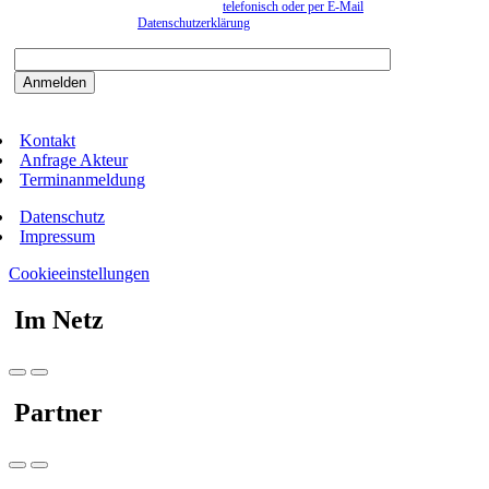
können. Eine Abmeldung kann jederzeit
telefonisch oder per E-Mail
erfolgen. Näheres
entnehmen Sie bitte der
Datenschutzerklärung
.
Bitte beantworten sie die Sicherheitsfrage:
9:3=
Kontakt
Anfrage Akteur
Terminanmeldung
Datenschutz
Impressum
Cookieeinstellungen
Im Netz
Partner