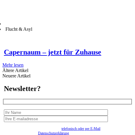
Flucht & Asyl
Capernaum – jetzt für Zuhause
Mehr lesen
Ältere Artikel
Neuere Artikel
Newsletter?
Wir erfassen Ihre Daten, um Ihnen in unregelmässigen Abständen Information senden zu
können. Eine Abmeldung kann jederzeit
telefonisch oder per E-Mail
erfolgen. Näheres
entnehmen Sie bitte der
Datenschutzerklärung
.