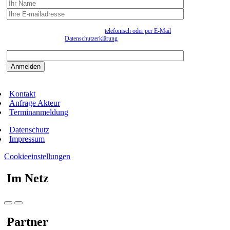
Wir erfassen Ihre Daten, um Ihnen in unregelmässigen Abständen Information senden zu
können. Eine Abmeldung kann jederzeit
telefonisch oder per E-Mail
erfolgen. Näheres
entnehmen Sie bitte der
Datenschutzerklärung
.
Bitte beantworten sie die Sicherheitsfrage:
9:3=
Kontakt
Anfrage Akteur
Terminanmeldung
Datenschutz
Impressum
Cookieeinstellungen
Im Netz
Partner