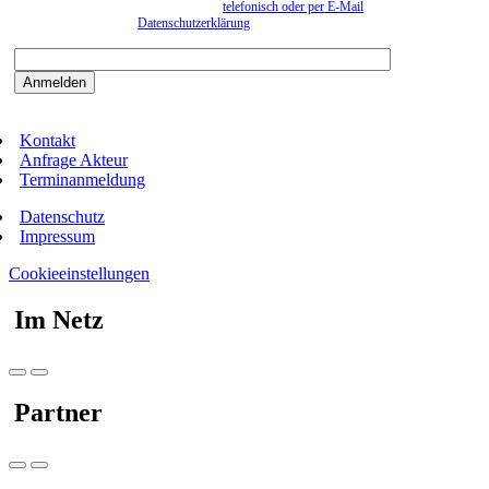
können. Eine Abmeldung kann jederzeit
telefonisch oder per E-Mail
erfolgen. Näheres
entnehmen Sie bitte der
Datenschutzerklärung
.
Bitte beantworten sie die Sicherheitsfrage:
9:3=
Kontakt
Anfrage Akteur
Terminanmeldung
Datenschutz
Impressum
Cookieeinstellungen
Im Netz
Partner