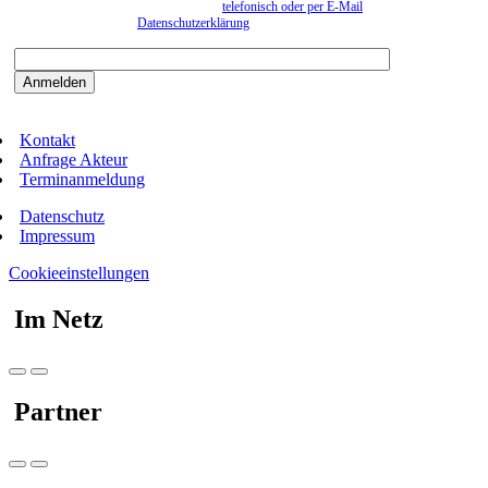
können. Eine Abmeldung kann jederzeit
telefonisch oder per E-Mail
erfolgen. Näheres
entnehmen Sie bitte der
Datenschutzerklärung
.
Bitte beantworten sie die Sicherheitsfrage:
9:3=
Kontakt
Anfrage Akteur
Terminanmeldung
Datenschutz
Impressum
Cookieeinstellungen
Im Netz
Partner