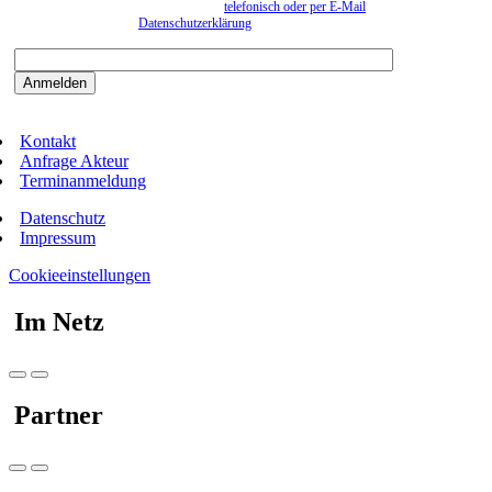
können. Eine Abmeldung kann jederzeit
telefonisch oder per E-Mail
erfolgen. Näheres
entnehmen Sie bitte der
Datenschutzerklärung
.
Bitte beantworten sie die Sicherheitsfrage:
9:3=
Kontakt
Anfrage Akteur
Terminanmeldung
Datenschutz
Impressum
Cookieeinstellungen
Im Netz
Partner