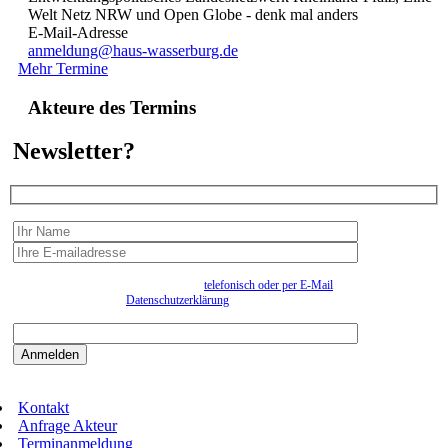
Welt Netz NRW und Open Globe - denk mal anders
E-Mail-Adresse
anmeldung@haus-wasserburg.de
Mehr Termine
Akteure des Termins
Newsletter?
Wir erfassen Ihre Daten, um Ihnen in unregelmässigen Abständen Information senden zu
können. Eine Abmeldung kann jederzeit
telefonisch oder per E-Mail
erfolgen. Näheres
entnehmen Sie bitte der
Datenschutzerklärung
.
Bitte beantworten sie die Sicherheitsfrage:
9:3=
Kontakt
Anfrage Akteur
Terminanmeldung