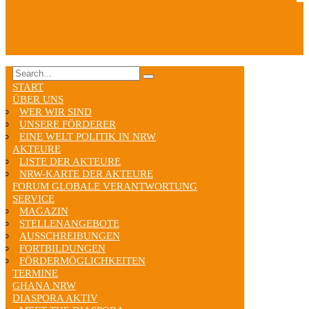
START
ÜBER UNS
WER WIR SIND
UNSERE FÖRDERER
EINE WELT POLITIK IN NRW
AKTEURE
LISTE DER AKTEURE
NRW-KARTE DER AKTEURE
FORUM GLOBALE VERANTWORTUNG
SERVICE
MAGAZIN
STELLENANGEBOTE
AUSSCHREIBUNGEN
FORTBILDUNGEN
FÖRDERMÖGLICHKEITEN
TERMINE
GHANA NRW
DIASPORA AKTIV