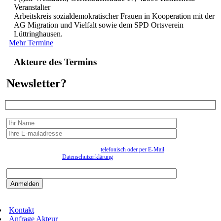
Veranstalter
Arbeitskreis sozialdemokratischer Frauen in Kooperation mit der
AG Migration und Vielfalt sowie dem SPD Ortsverein
Lüttringhausen.
Mehr Termine
Akteure des Termins
Newsletter?
Wir erfassen Ihre Daten, um Ihnen in unregelmässigen Abständen Information senden zu
können. Eine Abmeldung kann jederzeit
telefonisch oder per E-Mail
erfolgen. Näheres
entnehmen Sie bitte der
Datenschutzerklärung
.
Bitte beantworten sie die Sicherheitsfrage:
9:3=
Kontakt
Anfrage Akteur