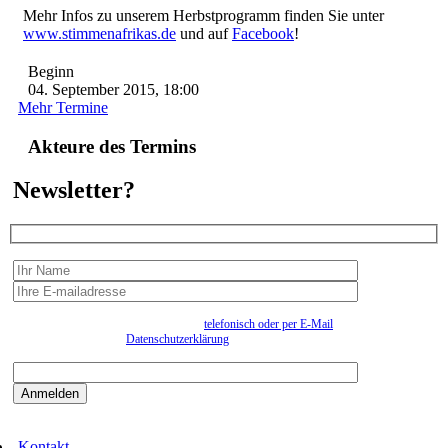
Mehr Infos zu unserem Herbstprogramm finden Sie unter
www.stimmenafrikas.de
und auf
Facebook
!
Beginn
04. September 2015, 18:00
Mehr Termine
Akteure des Termins
Newsletter?
Wir erfassen Ihre Daten, um Ihnen in unregelmässigen Abständen Information senden zu
können. Eine Abmeldung kann jederzeit
telefonisch oder per E-Mail
erfolgen. Näheres
entnehmen Sie bitte der
Datenschutzerklärung
.
Bitte beantworten sie die Sicherheitsfrage:
9:3=
Kontakt