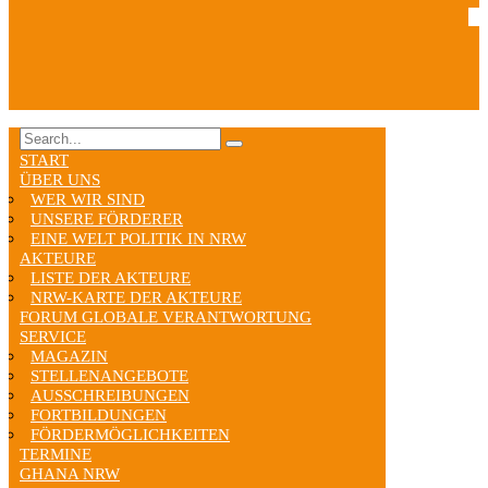
START
ÜBER UNS
WER WIR SIND
UNSERE FÖRDERER
EINE WELT POLITIK IN NRW
AKTEURE
LISTE DER AKTEURE
NRW-KARTE DER AKTEURE
FORUM GLOBALE VERANTWORTUNG
SERVICE
MAGAZIN
STELLENANGEBOTE
AUSSCHREIBUNGEN
FORTBILDUNGEN
FÖRDERMÖGLICHKEITEN
TERMINE
GHANA NRW