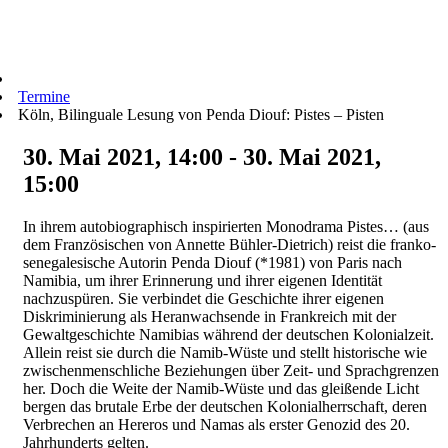
Termine
Köln, Bilinguale Lesung von Penda Diouf: Pistes – Pisten
30. Mai 2021, 14:00 - 30. Mai 2021,
15:00
In ihrem autobiographisch inspirierten Monodrama Pistes… (aus
dem Französischen von Annette Bühler-Dietrich) reist die franko-
senegalesische Autorin Penda Diouf (*1981) von Paris nach
Namibia, um ihrer Erinnerung und ihrer eigenen Identität
nachzuspüren. Sie verbindet die Geschichte ihrer eigenen
Diskriminierung als Heranwachsende in Frankreich mit der
Gewaltgeschichte Namibias während der deutschen Kolonialzeit.
Allein reist sie durch die Namib-Wüste und stellt historische wie
zwischenmenschliche Beziehungen über Zeit- und Sprachgrenzen
her. Doch die Weite der Namib-Wüste und das gleißende Licht
bergen das brutale Erbe der deutschen Kolonialherrschaft, deren
Verbrechen an Hereros und Namas als erster Genozid des 20.
Jahrhunderts gelten.