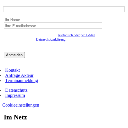
Wir erfassen Ihre Daten, um Ihnen in unregelmässigen Abständen Information senden zu
können. Eine Abmeldung kann jederzeit
telefonisch oder per E-Mail
erfolgen. Näheres
entnehmen Sie bitte der
Datenschutzerklärung
.
Bitte beantworten sie die Sicherheitsfrage:
9:3=
Kontakt
Anfrage Akteur
Terminanmeldung
Datenschutz
Impressum
Cookieeinstellungen
Im Netz