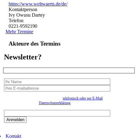
https://www.weltwaerts.de/de/
Kontaktperson
Ivy Owusu Dartey
Telefon
0221-9592190
Mehr Termine
Akteure des Termins
Newsletter?
Wir erfassen Ihre Daten, um Ihnen in unregelmässigen Abständen Information senden zu
können. Eine Abmeldung kann jederzeit
telefonisch oder per E-Mail
erfolgen. Näheres
entnehmen Sie bitte der
Datenschutzerklärung
.
Bitte beantworten sie die Sicherheitsfrage:
9:3=
Kontakt