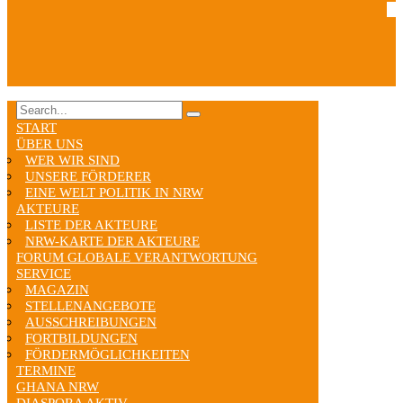
START
ÜBER UNS
WER WIR SIND
UNSERE FÖRDERER
EINE WELT POLITIK IN NRW
AKTEURE
LISTE DER AKTEURE
NRW-KARTE DER AKTEURE
FORUM GLOBALE VERANTWORTUNG
SERVICE
MAGAZIN
STELLENANGEBOTE
AUSSCHREIBUNGEN
FORTBILDUNGEN
FÖRDERMÖGLICHKEITEN
TERMINE
GHANA NRW