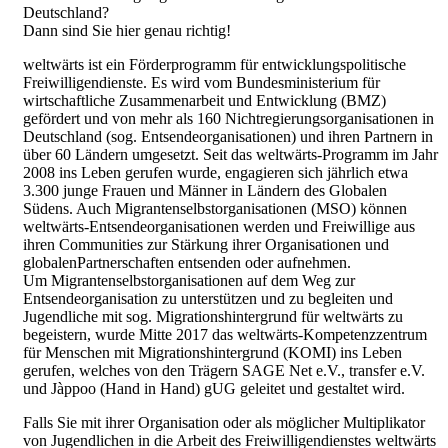
Deutschland?
Dann sind Sie hier genau richtig!
weltwärts ist ein Förderprogramm für entwicklungspolitische
Freiwilligendienste. Es wird vom Bundesministerium für
wirtschaftliche Zusammenarbeit und Entwicklung (BMZ)
gefördert und von mehr als 160 Nichtregierungsorganisationen in
Deutschland (sog. Entsendeorganisationen) und ihren Partnern in
über 60 Ländern umgesetzt. Seit das weltwärts-Programm im Jahr
2008 ins Leben gerufen wurde, engagieren sich jährlich etwa
3.300 junge Frauen und Männer in Ländern des Globalen
Südens. Auch Migrantenselbstorganisationen (MSO) können
weltwärts-Entsendeorganisationen werden und Freiwillige aus
ihren Communities zur Stärkung ihrer Organisationen und
globalenPartnerschaften entsenden oder aufnehmen.
Um Migrantenselbstorganisationen auf dem Weg zur
Entsendeorganisation zu unterstützen und zu begleiten und
Jugendliche mit sog. Migrationshintergrund für weltwärts zu
begeistern, wurde Mitte 2017 das weltwärts-Kompetenzzentrum
für Menschen mit Migrationshintergrund (KOMI) ins Leben
gerufen, welches von den Trägern SAGE Net e.V., transfer e.V.
und Jàppoo (Hand in Hand) gUG geleitet und gestaltet wird.
Falls Sie mit ihrer Organisation oder als möglicher Multiplikator
von Jugendlichen in die Arbeit des Freiwilligendienstes weltwärts