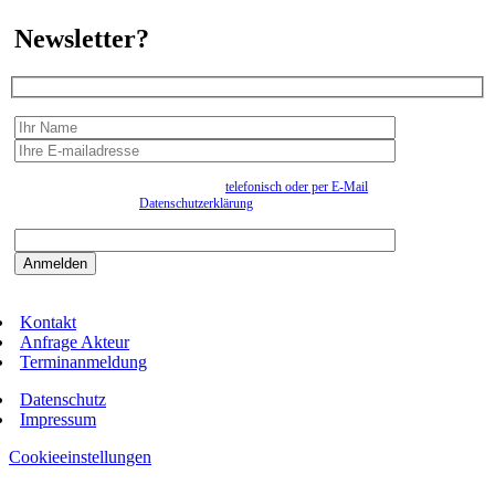
Newsletter?
Wir erfassen Ihre Daten, um Ihnen in unregelmässigen Abständen Information senden zu
können. Eine Abmeldung kann jederzeit
telefonisch oder per E-Mail
erfolgen. Näheres
entnehmen Sie bitte der
Datenschutzerklärung
.
Bitte beantworten sie die Sicherheitsfrage:
9:3=
Kontakt
Anfrage Akteur
Terminanmeldung
Datenschutz
Impressum
Cookieeinstellungen