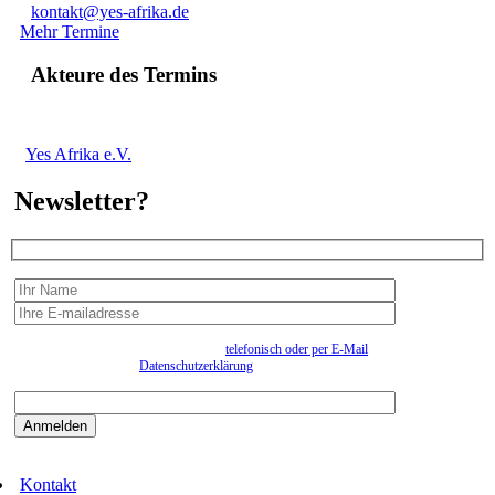
kontakt@yes-afrika.de
Mehr Termine
Akteure des Termins
Yes Afrika e.V.
Newsletter?
Wir erfassen Ihre Daten, um Ihnen in unregelmässigen Abständen Information senden zu
können. Eine Abmeldung kann jederzeit
telefonisch oder per E-Mail
erfolgen. Näheres
entnehmen Sie bitte der
Datenschutzerklärung
.
Bitte beantworten sie die Sicherheitsfrage:
9:3=
Kontakt