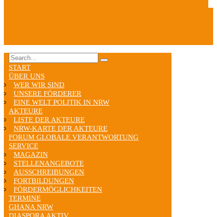
START
ÜBER UNS
WER WIR SIND
UNSERE FÖRDERER
EINE WELT POLITIK IN NRW
AKTEURE
LISTE DER AKTEURE
NRW-KARTE DER AKTEURE
FORUM GLOBALE VERANTWORTUNG
SERVICE
MAGAZIN
STELLENANGEBOTE
AUSSCHREIBUNGEN
FORTBILDUNGEN
FÖRDERMÖGLICHKEITEN
TERMINE
GHANA NRW
DIASPORA AKTIV