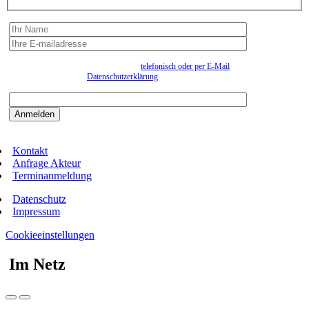
Wir erfassen Ihre Daten, um Ihnen in unregelmässigen Abständen Information senden zu
können. Eine Abmeldung kann jederzeit
telefonisch oder per E-Mail
erfolgen. Näheres
entnehmen Sie bitte der
Datenschutzerklärung
.
Bitte beantworten sie die Sicherheitsfrage:
9:3=
Kontakt
Anfrage Akteur
Terminanmeldung
Datenschutz
Impressum
Cookieeinstellungen
Im Netz