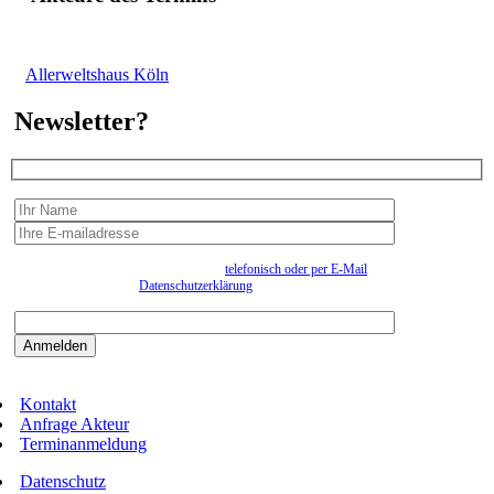
Allerweltshaus Köln
Newsletter?
Wir erfassen Ihre Daten, um Ihnen in unregelmässigen Abständen Information senden zu
können. Eine Abmeldung kann jederzeit
telefonisch oder per E-Mail
erfolgen. Näheres
entnehmen Sie bitte der
Datenschutzerklärung
.
Bitte beantworten sie die Sicherheitsfrage:
9:3=
Kontakt
Anfrage Akteur
Terminanmeldung
Datenschutz