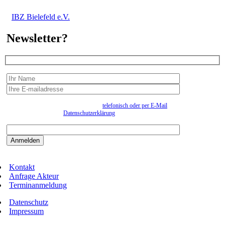
IBZ Bielefeld e.V.
Newsletter?
Wir erfassen Ihre Daten, um Ihnen in unregelmässigen Abständen Information senden zu
können. Eine Abmeldung kann jederzeit
telefonisch oder per E-Mail
erfolgen. Näheres
entnehmen Sie bitte der
Datenschutzerklärung
.
Bitte beantworten sie die Sicherheitsfrage:
9:3=
Kontakt
Anfrage Akteur
Terminanmeldung
Datenschutz
Impressum