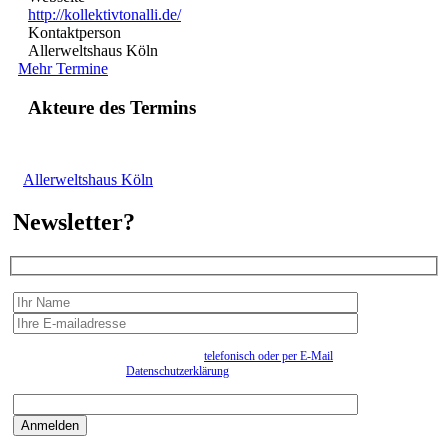
http://kollektivtonalli.de/
Kontaktperson
Allerweltshaus Köln
Mehr Termine
Akteure des Termins
Allerweltshaus Köln
Newsletter?
Wir erfassen Ihre Daten, um Ihnen in unregelmässigen Abständen Information senden zu
können. Eine Abmeldung kann jederzeit
telefonisch oder per E-Mail
erfolgen. Näheres
entnehmen Sie bitte der
Datenschutzerklärung
.
Bitte beantworten sie die Sicherheitsfrage:
9:3=