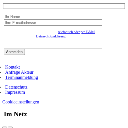
Wir erfassen Ihre Daten, um Ihnen in unregelmässigen Abständen Information senden zu
können. Eine Abmeldung kann jederzeit
telefonisch oder per E-Mail
erfolgen. Näheres
entnehmen Sie bitte der
Datenschutzerklärung
.
Bitte beantworten sie die Sicherheitsfrage:
9:3=
Kontakt
Anfrage Akteur
Terminanmeldung
Datenschutz
Impressum
Cookieeinstellungen
Im Netz