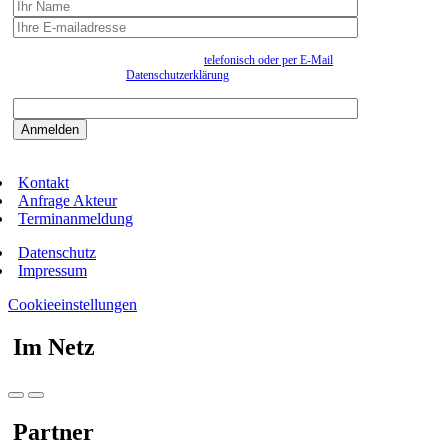
Wir erfassen Ihre Daten, um Ihnen in unregelmässigen Abständen Information senden zu
können. Eine Abmeldung kann jederzeit
telefonisch oder per E-Mail
erfolgen. Näheres
entnehmen Sie bitte der
Datenschutzerklärung
.
Bitte beantworten sie die Sicherheitsfrage:
9:3=
Kontakt
Anfrage Akteur
Terminanmeldung
Datenschutz
Impressum
Cookieeinstellungen
Im Netz
Partner