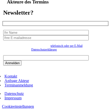
Akteure des Termins
Newsletter?
Wir erfassen Ihre Daten, um Ihnen in unregelmässigen Abständen Information senden zu
können. Eine Abmeldung kann jederzeit
telefonisch oder per E-Mail
erfolgen. Näheres
entnehmen Sie bitte der
Datenschutzerklärung
.
Bitte beantworten sie die Sicherheitsfrage:
9:3=
Kontakt
Anfrage Akteur
Terminanmeldung
Datenschutz
Impressum
Cookieeinstellungen