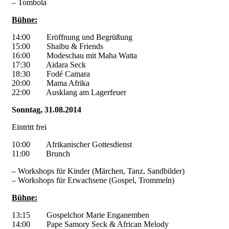
– Tombola
Bühne:
14:00 Eröffnung und Begrüßung
15:00 Shaibu & Friends
16:00 Modeschau mit Maha Watta
17:30 Aidara Seck
18:30 Fodé Camara
20:00 Mama Afrika
22:00 Ausklang am Lagerfeuer
Sonntag, 31.08.2014
Eintritt frei
10:00 Afrikanischer Gottesdienst
11:00 Brunch
– Workshops für Kinder (Märchen, Tanz, Sandbilder)
– Workshops für Erwachsene (Gospel, Trommeln)
Bühne:
13:15 Gospelchor Marie Enganemben
14:00 Pape Samory Seck & African Melody